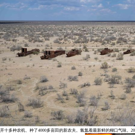
开十多种农机、种了4000多亩田的新农夫。氤氲着最新鲜的糊口气味。2