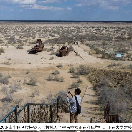
026亦庄半程马拉松暨人形机械人半程马拉松正在亦庄举行。正在大学建校1