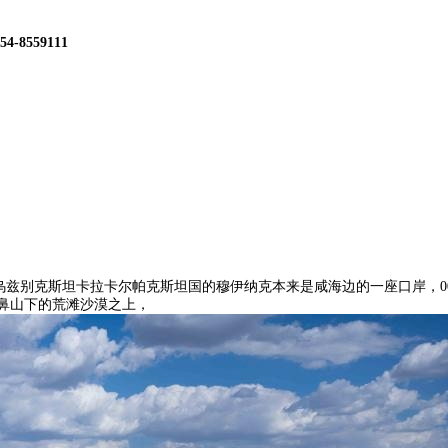
54-8559111
兹别克斯坦卡拉卡尔帕克斯坦国的穆伊纳克本来是咸海边的一座口岸，000 vege
喷鼻山下的荒滩沙漠之上，