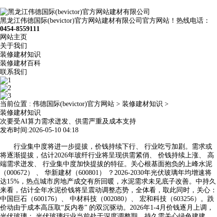
黑龙江伟德国际(bevictor)官方网站建材有限公司官方网站！热线电话：
0454-8559111
网站主页
关于我们
装修建材知识
装修建材百科
联系我们
当前位置 :
伟德国际(bevictor)官方网站
>
装修建材知识
>
装修建材知识
次要受AI算力需求迸发、供需严重及成本支持
发布时间:2026-05-10 04:18
行业集中度将进一步提拔，价钱持续下行、 行业吃亏加剧。需求或
将逐渐提拔，估计2026年玻纤行业将呈现供需紧俏、 价钱持续上涨、 高
端需求迸发、 行业集中度加快提拔的特征。关心根基面抱负的上峰水泥
（000672） 、 华新建材（600801） ？2026-2030年光伏玻璃年均增速将
达15%，热点城市房地产成交有所回暖，水泥需求未见底子改善。中持久
来看，估计全年水泥价钱将呈震动调整态势，全体看，取此同时，关心：
中国巨石（600176）、 中材科技（002080）、 宏和科技（603256）。跌
价动由于成本高压取“反内卷” 的双沉驱动。2026年1-4月价钱逐月上调，
光伏玻璃： 光伏玻璃行业当前处于深度调整期，持久需关心绿色建建、