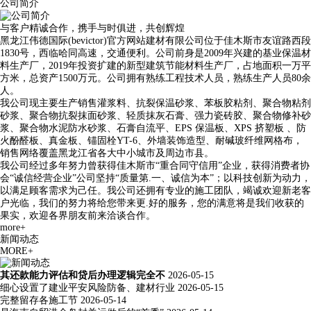
公司简介
与客户精诚合作，携手与时俱进，共创辉煌
黑龙江伟德国际(bevictor)官方网站建材有限公司位于佳木斯市友谊路西段
1830号，西临哈同高速，交通便利。公司前身是2009年兴建的基业保温材
料生产厂，2019年投资扩建的新型建筑节能材料生产厂，占地面积一万平
方米，总资产1500万元。公司拥有熟练工程技术人员，熟练生产人员80余
人。
我公司现主要生产销售灌浆料、抗裂保温砂浆、苯板胶粘剂、聚合物粘剂
砂浆、聚合物抗裂抹面砂浆、轻质抹灰石膏、强力瓷砖胶、聚合物修补砂
浆、聚合物水泥防水砂浆、石膏自流平、EPS 保温板、XPS 挤塑板 、防
火酚醛板、真金板、锚固栓YT-6、外墙装饰造型、耐碱玻纤维网格布，
销售网络覆盖黑龙江省各大中小城市及周边市县。
我公司经过多年努力曾获得佳木斯市“重合同守信用”企业，获得消费者协
会“诚信经营企业”公司坚持“质量第.一、诚信为本”；以科技创新为动力，
以满足顾客需求为己任。我公司还拥有专业的施工团队，竭诚欢迎新老客
户光临，我们的努力将给您带来更.好的服务，您的满意将是我们收获的
果实，欢迎各界朋友前来洽谈合作。
more+
新闻动态
MORE+
其还款能力评估和贷后办理逻辑完全不
2026-05-15
细心设置了建业平安风险防备、建材行业
2026-05-15
完整留存各施工节
2026-05-14